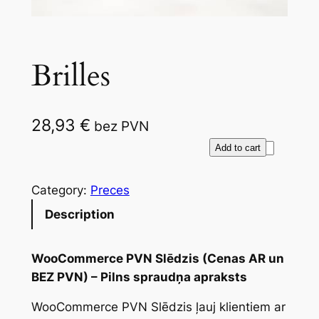
Brilles
28,93
€
bez PVN
B
Add to cart
r
i
Category:
Preces
l
Description
l
e
s
WooCommerce PVN Slēdzis (Cenas AR un
q
BEZ PVN) – Pilns spraudņa apraksts
u
WooCommerce PVN Slēdzis ļauj klientiem ar
a