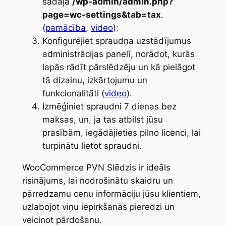
sadaļā
/wp-admin/admin.php?
page=wc-settings&tab=tax
.
(
pamācība
,
video
):
Konfigurējiet spraudņa uzstādījumus
administrācijas panelī, norādot, kurās
lapās rādīt pārslēdzēju un kā pielāgot
tā dizainu, izkārtojumu un
funkcionalitāti (
video
).
Izmēģiniet spraudni 7 dienas bez
maksas, un, ja tas atbilst jūsu
prasībām, iegādājieties pilno licenci, lai
turpinātu lietot spraudni.
WooCommerce PVN Slēdzis ir ideāls
risinājums, lai nodrošinātu skaidru un
pārredzamu cenu informāciju jūsu klientiem,
uzlabojot viņu iepirkšanās pieredzi un
veicinot pārdošanu.