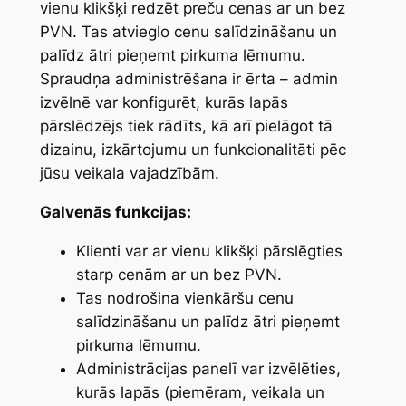
vienu klikšķi redzēt preču cenas ar un bez
n
PVN. Tas atvieglo cenu salīdzināšanu un
t
palīdz ātri pieņemt pirkuma lēmumu.
i
Spraudņa administrēšana ir ērta – admin
t
izvēlnē var konfigurēt, kurās lapās
y
pārslēdzējs tiek rādīts, kā arī pielāgot tā
dizainu, izkārtojumu un funkcionalitāti pēc
jūsu veikala vajadzībām.
Galvenās funkcijas:
Klienti var ar vienu klikšķi pārslēgties
starp cenām ar un bez PVN.
Tas nodrošina vienkāršu cenu
salīdzināšanu un palīdz ātri pieņemt
pirkuma lēmumu.
Administrācijas panelī var izvēlēties,
kurās lapās (piemēram, veikala un