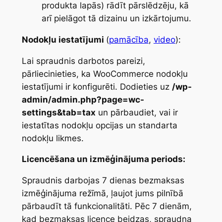
produkta lapās) rādīt pārslēdzēju, kā
arī pielāgot tā dizainu un izkārtojumu.
Nodokļu iestatījumi
(
pamācība
,
video
):
Lai spraudnis darbotos pareizi,
pārliecinieties, ka WooCommerce nodokļu
iestatījumi ir konfigurēti. Dodieties uz
/wp-
admin/admin.php?page=wc-
settings&tab=tax
un pārbaudiet, vai ir
iestatītas nodokļu opcijas un standarta
nodokļu likmes.
Licencēšana un izmēģinājuma periods:
Spraudnis darbojas 7 dienas bezmaksas
izmēģinājuma režīmā, ļaujot jums pilnībā
pārbaudīt tā funkcionalitāti. Pēc 7 dienām,
kad bezmaksas licence beidzas, spraudņa